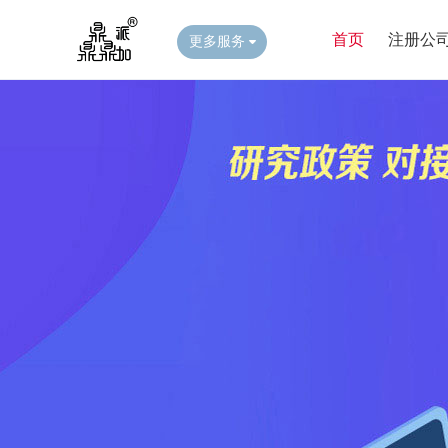
首页
注册公
更多服务