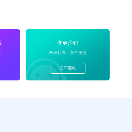
****1434
预约服务：商标注册
2026-06-06
****8888
预约服务：公司核名
2026-06-09
账
变更注销
案
极速代办，安全便捷
立即回电