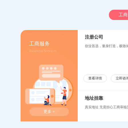
工商
注册公司
工商服务
创业首选，量身打造，极致
Business Services
查看详情
立即咨
地址挂靠
真实地址 无需担心工商审核
更多 +