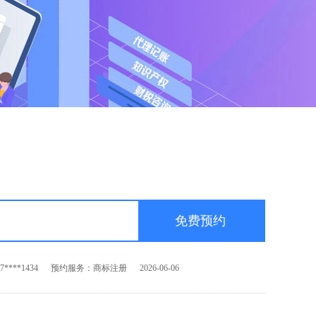
****1434
预约服务：商标注册
2026-06-06
****8888
预约服务：公司核名
2026-06-09
****8888
预约服务：注册公司
2026-06-09
****1434
预约服务：网站建设
2026-06-06