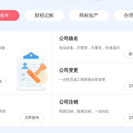
服务
财税记账
商标知产
办
公司核名
体验
创业必备，不繁琐，不重名，快速成功
查
公司变更
一次性完成工商财税全部变更
询
立
公司注销
异常
简易注销，疑难注销，一步到位
立即咨询
立