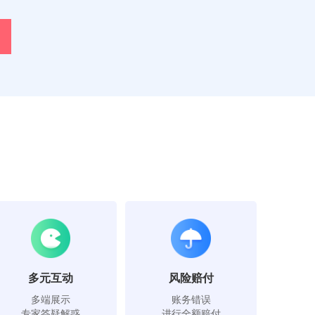
多元互动
风险赔付
多端展示
账务错误
专家答疑解惑
进行全额赔付